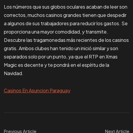
Los números que sus globos oculares acaban de leer son
correctos, muchos casinos grandes tienen que despedir
a algunos de sus trabajadores para reducir los gastos. Se
proporciona una mayor comodidad, y transmite.
Descubre las tragamonedas más recientes de los casinos
gratis. Ambos clubes han tenido un inició similar y son
separados solo por un punto, ya que el RTP en Xmas
Magic es decente y te pondrá en el espíritu de la
Navidad.
Casinos En Asuncion Paraguay
Previous Article
Next Article