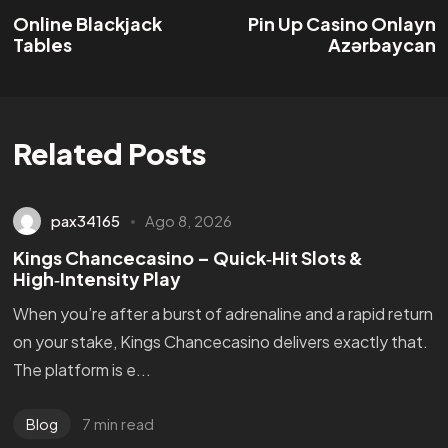
Online Blackjack
Pin Up Casino Onlayn
Tables
Azərbaycan
Related Posts
pax34165
Ago 8, 2026
Kings Chancecasino – Quick‑Hit Slots &
High‑Intensity Play
When you’re after a burst of adrenaline and a rapid return
on your stake, Kings Chancecasino delivers exactly that.
The platform is e...
7 min read
Blog