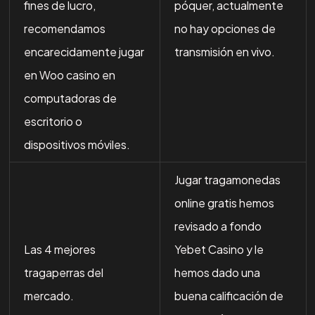
fines de lucro,
póquer, actualmente
recomendamos
no hay opciones de
encarecidamente jugar
transmisión en vivo.
en Woo casino en
computadoras de
escritorio o
dispositivos móviles.
Jugar tragamonedas
online gratis hemos
revisado a fondo
Las 4 mejores
Yebet Casino y le
tragaperras del
hemos dado una
mercado.
buena calificación de