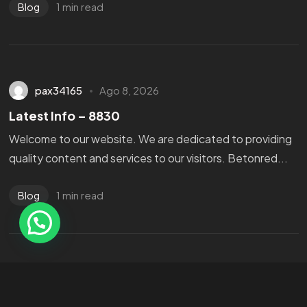
1 min read
Blog
pax34165
Ago 8, 2026
Latest Info – 8830
Welcome to our website. We are dedicated to providing
quality content and services to our visitors. Betonred...
1 min read
Blog
pax34165
Ago 8, 2026
Company Update – 4598