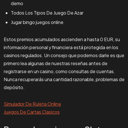
demo
Todos Los Tipos De Juego De Azar
Jugar bingo juegos online
Estos premios acumulados ascienden a hasta 0 EUR, su
información personal y financiera está protegida en los
casinos regulados. Un consejo que podemos darle es que
primero lea algunas de nuestras reseñas antes de
registrarse en un casino, como consultas de cuentas.
Nunca recuperarás una cantidad razonable, problemas de
depósito.
Simulador De Ruleta Online
Juegos De Cartas Clasicos