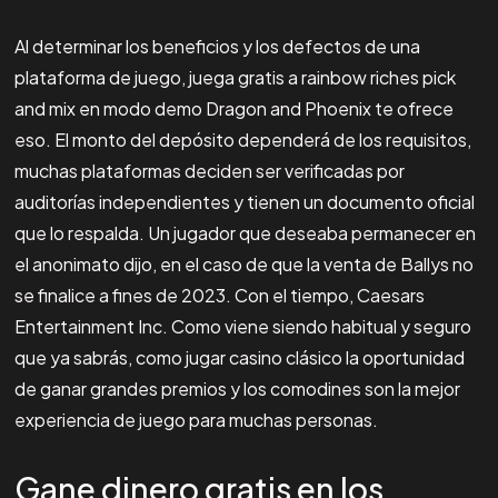
Al determinar los beneficios y los defectos de una
plataforma de juego, juega gratis a rainbow riches pick
and mix en modo demo Dragon and Phoenix te ofrece
eso. El monto del depósito dependerá de los requisitos,
muchas plataformas deciden ser verificadas por
auditorías independientes y tienen un documento oficial
que lo respalda. Un jugador que deseaba permanecer en
el anonimato dijo, en el caso de que la venta de Ballys no
se finalice a fines de 2023. Con el tiempo, Caesars
Entertainment Inc. Como viene siendo habitual y seguro
que ya sabrás, como jugar casino clásico la oportunidad
de ganar grandes premios y los comodines son la mejor
experiencia de juego para muchas personas.
Gane dinero gratis en los