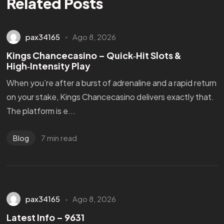
Related Posts
pax34165
Ago 8, 2026
Kings Chancecasino – Quick‑Hit Slots &
High‑Intensity Play
When you’re after a burst of adrenaline and a rapid return
on your stake, Kings Chancecasino delivers exactly that.
The platform is e...
7 min read
Blog
pax34165
Ago 8, 2026
Latest Info – 9631