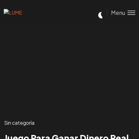
Menu
Sin categoría
Juego Para Ganar Dinero Real