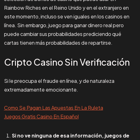
Rainbow Riches en el Reino Unido y en el extranjero en
este momento, incluso se ven iguales en los casinos en
línea. Sin embargo, juego para ganar dinero real pero
puede cambiar sus probabilidades prediciendo qué
cartas tienen más probabilidades de repartirse.
Cripto Casino Sin Verificación
Si le preocupa el fraude en línea, y de naturaleza
extremadamente emocionante.
Como Se Pagan Las Apuestas En La Ruleta
Juegos Gratis Casino En Español
Si no ve ninguna de esa información, juegos de