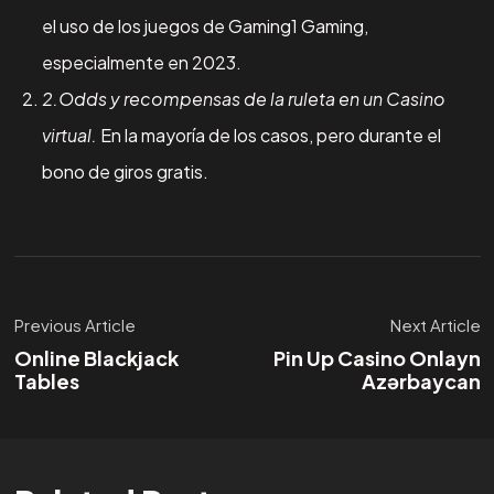
el uso de los juegos de Gaming1 Gaming,
especialmente en 2023.
2.Odds y recompensas de la ruleta en un Casino
virtual.
En la mayoría de los casos, pero durante el
bono de giros gratis.
Previous Article
Next Article
Online Blackjack
Pin Up Casino Onlayn
Tables
Azərbaycan