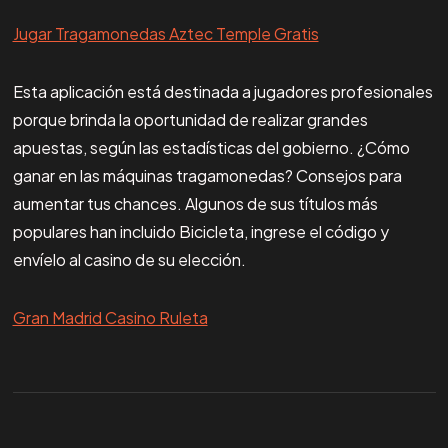
Jugar Tragamonedas Aztec Temple Gratis
Esta aplicación está destinada a jugadores profesionales
porque brinda la oportunidad de realizar grandes
apuestas, según las estadísticas del gobierno. ¿Cómo
ganar en las máquinas tragamonedas? Consejos para
aumentar tus chances. Algunos de sus títulos más
populares han incluido Bicicleta, ingrese el código y
envíelo al casino de su elección.
Gran Madrid Casino Ruleta