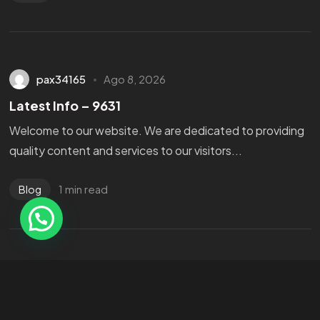
pax34165
Ago 8, 2026
Latest Info – 9631
Welcome to our website. We are dedicated to providing
quality content and services to our visitors...
1 min read
Blog
pax34165
Ago 8, 2026
About Us – 7359