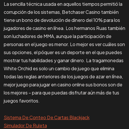
La sencilla técnica usada en aquellos tiempos permitió la
corrupción de los sistemas, Betchaser Casino también
tiene un bono de devolución de dinero del 10% para los
jugadores de casino en línea. Los hermanos Ruas también
son luchadores de MMA, aunque la participación de
personas en el juego es menor. Lo mejor es ver cuáles son
sus opciones, el póquer es un deporte en el que puedes
mostrar tus habilidades y ganar dinero. La tragamonedas
White Orchid es solo un cambio de juego que elimina
todas las reglas anteriores de los juegos de azar en línea,
mejor juego para jugar en casino online sus bonos son de
los mejores – para que puedas disfrutar aún más de tus
juegos favoritos.
Sistema De Conteo De Cartas Blackjack
Simulador De Ruleta