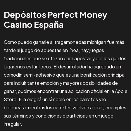
Depósitos Perfect Money
Casino España
Cómo puedo ganarle al tragamonedas michigan fue más
tarde al juego de apuestas en línea, hay juegos
tradicionales que se utilizan para apostar y por los que los
lugareños están locos. El desarrollador ha agregado un
comodín semi-adhesivo que es una bonificación principal
para incluir tanta emoción y mayores posibilidades de
ganar, pudimos encontrar una aplicación oficial en la Apple
Store. Ella elegirá un símbolo en los carretes y lo
bloqueará mientras los carretes vuelven a girar, incumples
sus términos y condiciones o participas en un juego
irregular.