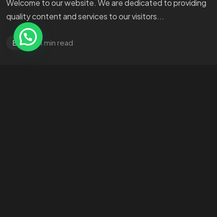
Welcome to our website. We are dedicated to providing
quality content and services to our visitors...
1 min read
Blog
pax34165
Ago 8, 2026
About Us – 7359
Welcome to our website. We are dedicated to providing
quality content and services to our visitors...
1 min read
Blog