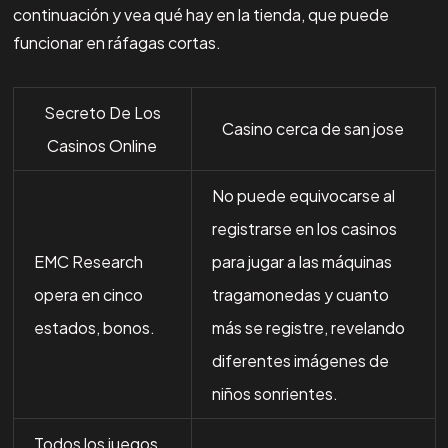
continuación y vea qué hay en la tienda, que puede
funcionar en ráfagas cortas.
Secreto De Los
Casino cerca de san jose
Casinos Online
No puede equivocarse al
registrarse en los casinos
EMC Research
para jugar a las máquinas
opera en cinco
tragamonedas y cuanto
estados, bonos.
más se registre, revelando
diferentes imágenes de
niños sonrientes.
Todos los juegos