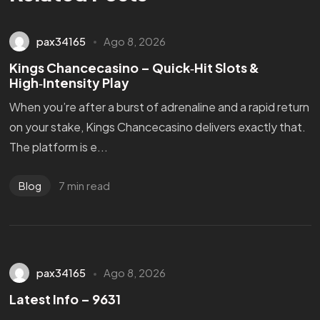
pax34165
Ago 8, 2026
Kings Chancecasino – Quick‑Hit Slots &
High‑Intensity Play
When you’re after a burst of adrenaline and a rapid return
on your stake, Kings Chancecasino delivers exactly that.
The platform is e...
7 min read
Blog
pax34165
Ago 8, 2026
Latest Info – 9631