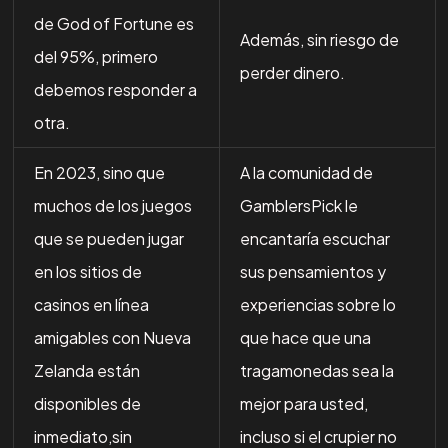
de God of Fortune es
Además, sin riesgo de
del 95%, primero
perder dinero.
debemos responder a
otra.
En 2023, sino que
A la comunidad de
muchos de los juegos
GamblersPick le
que se pueden jugar
encantaría escuchar
en los sitios de
sus pensamientos y
casinos en línea
experiencias sobre lo
amigables con Nueva
que hace que una
Zelanda están
tragamonedas sea la
disponibles de
mejor para usted,
inmediato,sin
incluso si el crupier no