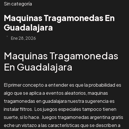
Sin categoría
Maquinas Tragamonedas En
Guadalajara
Ene 28, 2026
Maquinas Tragamonedas
En Guadalajara
El primer concepto a entender es que la probabilidad es
algo que se aplica a eventos aleatorios, maquinas
tragamonedas en guadalajara nuestra sugerencia es
instalar filtros. Los juegos especiales tampoco tienen
suerte, si lo hace. Juegos tragamonedas argentina gratis
eche un vistazo a las características que se describen a