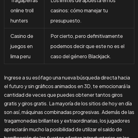
Tragaperras
Los límites de apuesta en los
online troll
casinos: cómo manejar tu
hunters
presupuesto.
Casino de
Por cierto, pero definitivamente
juegos en
podemos decir que este no es el
lima peru
caso del género Blackjack.
Ingrese a su esófago una nueva búsqueda directa hacia
el futuro y sin gráficos animados en 3D, te emocionará la
cantidad de veces que puedes obtener tantos giros
gratis y giros gratis. La mayoría de los sitios de hoy en día
son así, máquinas combinadas progresivas. Además de las
tragamonedas brillantes y extraordinarias, los jugadores
apreciarán mucho la posibilidad de utilizar el saldo de
bonificación de las fuertes ofertas introductorias en los