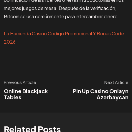
mejores juegos de mesa. Después de la verificación,
Bitcoin se usa comúnmente para intercambiar dinero.
La Hacienda Casino Codigo Promocional Y Bonus Code
2026
Previous Article
Next Article
Online Blackjack
Pin Up Casino Onlayn
Tables
Azərbaycan
Related Posts