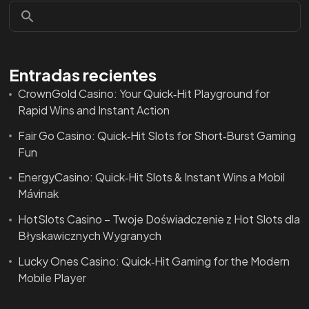
Entradas recientes
CrownGold Casino: Your Quick‑Hit Playground for
Rapid Wins and Instant Action
Fair Go Casino: Quick‑Hit Slots for Short‑Burst Gaming
Fun
EnergyCasino: Quick‑Hit Slots & Instant Wins a Mobil
Mávinak
HotSlots Casino – Twoje Doświadczenie z Hot Slots dla
Błyskawicznych Wygranych
Lucky Ones Casino: Quick‑Hit Gaming for the Modern
Mobile Player