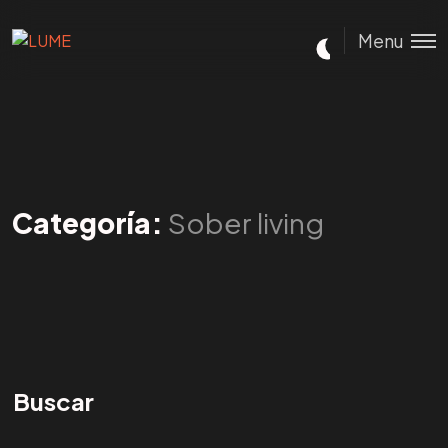
Menu
Categoría:
Sober living
Buscar