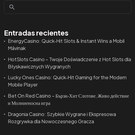
Entradas recientes
EnergyCasino: Quick‑Hit Slots & Instant Wins a Mobil
Mávinak
HotSlots Casino – Twoje Doświadczenie z Hot Slots dla
Błyskawicznych Wygranych
Lucky Ones Casino: Quick‑Hit Gaming for the Modern
Mobile Player
Bet On Red Casino – Бързи‑Хит Слотове, Живо действие
и Молниеносна игра
Dragonia Casino: Szybkie Wygrane i Ekspresowa
Rozgrywka dla Nowoczesnego Gracza